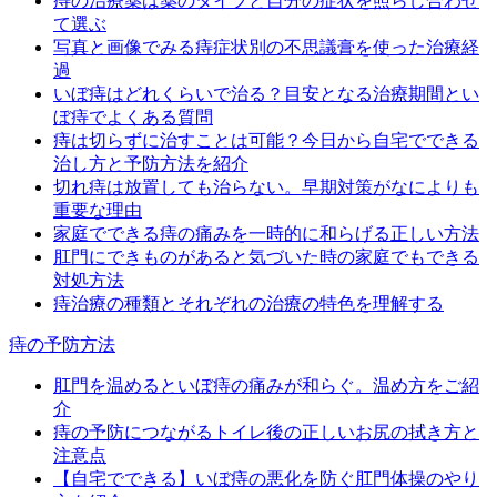
痔の治療薬は薬のタイプと自分の症状を照らし合わせ
て選ぶ
写真と画像でみる痔症状別の不思議膏を使った治療経
過
いぼ痔はどれくらいで治る？目安となる治療期間とい
ぼ痔でよくある質問
痔は切らずに治すことは可能？今日から自宅でできる
治し方と予防方法を紹介
切れ痔は放置しても治らない。早期対策がなによりも
重要な理由
家庭でできる痔の痛みを一時的に和らげる正しい方法
肛門にできものがあると気づいた時の家庭でもできる
対処方法
痔治療の種類とそれぞれの治療の特色を理解する
痔の予防方法
肛門を温めるといぼ痔の痛みが和らぐ。温め方をご紹
介
痔の予防につながるトイレ後の正しいお尻の拭き方と
注意点
【自宅でできる】いぼ痔の悪化を防ぐ肛門体操のやり