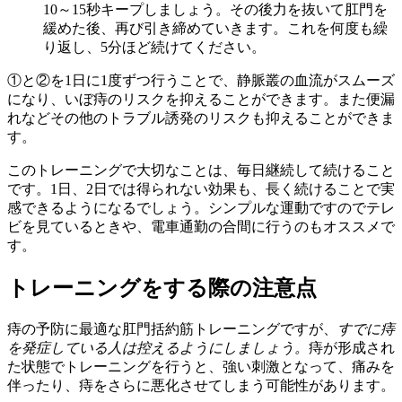
10～15秒キープしましょう。その後力を抜いて肛門を
緩めた後、再び引き締めていきます。これを何度も繰
り返し、5分ほど続けてください。
①と②を1日に1度ずつ行うことで、静脈叢の血流がスムーズ
になり、いぼ痔のリスクを抑えることができます。また便漏
れなどその他のトラブル誘発のリスクも抑えることができま
す。
このトレーニングで大切なことは、毎日継続して続けること
です。1日、2日では得られない効果も、長く続けることで実
感できるようになるでしょう。シンプルな運動ですのでテレ
ビを見ているときや、電車通勤の合間に行うのもオススメで
す。
トレーニングをする際の注意点
痔の予防に最適な肛門括約筋トレーニングですが、
すでに痔
を発症している人は控えるようにしましょう。
痔が形成され
た状態でトレーニングを行うと、強い刺激となって、痛みを
伴ったり、痔をさらに悪化させてしまう可能性があります。