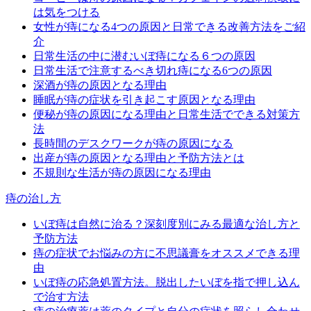
は気をつける
女性が痔になる4つの原因と日常できる改善方法をご紹
介
日常生活の中に潜むいぼ痔になる６つの原因
日常生活で注意するべき切れ痔になる6つの原因
深酒が痔の原因となる理由
睡眠が痔の症状を引き起こす原因となる理由
便秘が痔の原因になる理由と日常生活でできる対策方
法
長時間のデスクワークが痔の原因になる
出産が痔の原因となる理由と予防方法とは
不規則な生活が痔の原因になる理由
痔の治し方
いぼ痔は自然に治る？深刻度別にみる最適な治し方と
予防方法
痔の症状でお悩みの方に不思議膏をオススメできる理
由
いぼ痔の応急処置方法。脱出したいぼを指で押し込ん
で治す方法