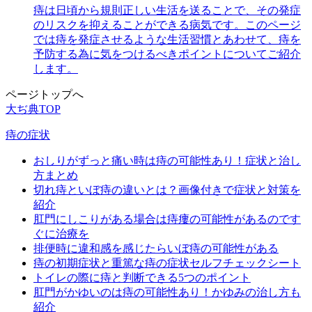
痔は日頃から規則正しい生活を送ることで、その発症
のリスクを抑えることができる病気です。このページ
では痔を発症させるような生活習慣とあわせて、痔を
予防する為に気をつけるべきポイントについてご紹介
します。
ページトップへ
大ぢ典TOP
痔の症状
おしりがずっと痛い時は痔の可能性あり！症状と治し
方まとめ
切れ痔といぼ痔の違いとは？画像付きで症状と対策を
紹介
肛門にしこりがある場合は痔瘻の可能性があるのです
ぐに治療を
排便時に違和感を感じたらいぼ痔の可能性がある
痔の初期症状と重篤な痔の症状セルフチェックシート
トイレの際に痔と判断できる5つのポイント
肛門がかゆいのは痔の可能性あり！かゆみの治し方も
紹介