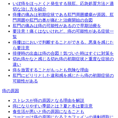
いぼ痔をほっとくと発生する脱肛。応急処置方法と適
切な治し方を紹介
痔瘻の痛みは初期症状である肛門周囲膿瘍が原因。肛
門周囲や肛門の奥が痛むと治療開始の合図
肛門の痛みは痔の可能性があるので早期治療を
要注意！痛くはないけれど、痔の可能性がある症状一
覧
痔瘻はにおいで判断することができる。悪臭を感じた
ら要注意
排便時の出血は痔の合図！気づいた時はすぐに対策を
切れ痔かなと感じる切れ痔の初期症状と重度な症状の
違い
痔を放置することがもっとも危険な理由
肛門にピリリとした違和感を感じたら痔の初期症状の
可能性がある
痔の原因
ストレスが痔の原因となる理由を解説
痔になりやすい季節とは？夏と冬は要注意
食生活が悪いと痔の原因になることも
コーヒーは痔の原因になる？カフェインの過剰摂取に