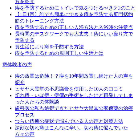
方を紹介
痔を予防するためにトイレで気をつけるべき3つのこと
【1日1回】誰でも簡単にできる痔を予防する肛門括約
筋のトレーニング方法
痔を予防するための正しい入浴方法と入浴時の注意点
長時間のデスクワークでも大丈夫！痔にいい座り方で
予防する
食生活により痔を予防する方法
痔を予防するための規則正しい生活とは
痔体験者の声
痔の放置は危険！？痔を10年間放置し続けた人の声を
紹介
ヒサヤ大黒堂の不思議膏を使用した10人の口コミ
切れ痔・いぼ痔・痔瘻の手術をしたけど再発してしま
った人たちの体験談
歯科医の私も納得できたヒサヤ大黒堂の家傳薬の治療
プロセス
つらい痔瘻の症状で悩んでいる人の声と対策方法
深刻な切れ痔はこんなに辛い。切れ痔に悩んでいた
方々の声