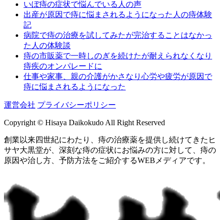
いぼ痔の症状で悩んでいる人の声
出産が原因で痔に悩まされるようになった人の痔体験
記
病院で痔の治療を試してみたが完治することはなかっ
た人の体験談
痔の市販薬で一時しのぎを続けたが耐えられなくなり
痔疾のオンパレードに
仕事や家事、親の介護がかさなり心労や疲労が原因で
痔に悩まされるようになった
運営会社
プライバシーポリシー
Copyright © Hisaya Daikokudo All Right Reserved
創業以来四世紀にわたり、痔の治療薬を提供し続けてきたヒ
サヤ大黒堂が、深刻な痔の症状にお悩みの方に対して、痔の
原因や治し方、予防方法をご紹介するWEBメディアです。